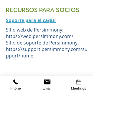
Recursos para socios
Soporte para el caqui
Sitio web de Persimmony:
https://web.persimmony.com/
Sitio de soporte de Persimmony:
https://support.persimmony.com/su
pport/home
1400 W Stanford Ranch Rd. Rocklin, CA
95765
Teléfono:
530.745.1413
Phone
Email
Meetings
correo electrónico:
Janice LeRoux, Directora Ejecutiva:
jleroux@placercoe.org
Lindsay Wibberley, Gerente Asociada de
Operaciones:
lwibberley@placercoe.org
Sabrina Dean, Directora del Programa:
sdean@placercoe.org
Karli Smith, Especialista de Apoyo al