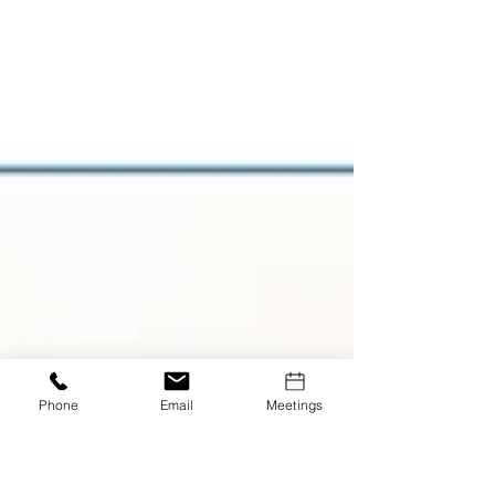
cdph.ca.gov/formula-es
Phone
Email
Meetings